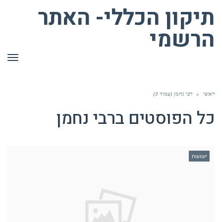
תיקון הכללי- האתר
הרשמי
תפר
ראשי
»
רבי נחמן (עמוד 3)
כל הפוסטים ב
רבי נחמן
ישועות