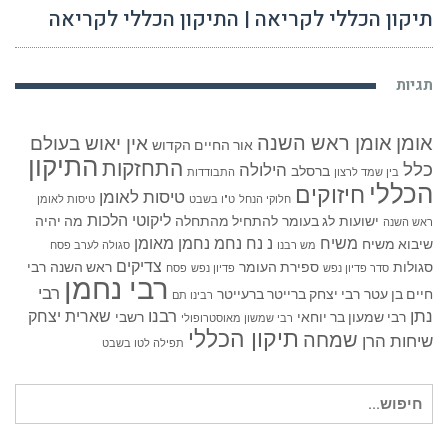
תיקון הכללי לקריאה | התיקון הכללי לקריאה
תגיות
אומן
אומן ראש השנה
אין יאוש בעולם
אור החיים הקדוש
התיקון
התחזקות
כלל
הילולה
ברסלב
בין שמד לרצון
התבודדות
הכללי
חיזוקים
טיסות לאומן
חלוקי הנחל
ט"ו בשבט
טיסות לאומן
ליקוטי הלכות
ישועות
לג בעומר
להתחיל מהתחלה
מה יהיה
ראש השנה
משיח
נ נח נחמ נחמן מאומן
שיבוא משיח
מש רבנו
סגולה לערב פסח
צדיקים
סגולות
ספירת העומר
ראש השנה
רבי
סדר פדיון נפש
פדיון נפש
פסח
רבי נחמן
רבי
חיים בן עטר
רבי יצחק ברייטר ברעייטר
רבינו תם
נתן
רבנו
שארית יצחק
רבי שמעון בר יוחאי
רשבי
רבי שמשון מאוסטרופולי
תיקון הכללי
שמחה
שיחות הרן
תפילה לטו בשבט
חיפוש
עבור: