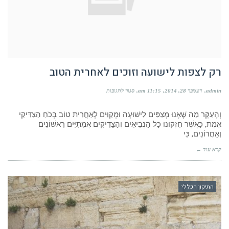
רק לצפות לישועה וזוכים לאחרית הטוב
על
admin
דצמבר 28, 2014
11:15 am
סגור לתגובות
רק
לצפות
לישועה
וְהָעִקָּר מַה שֶּׁאָנוּ מְצַפִּים לִישׁוּעָה וּמְקַוִּים לְאַחֲרִית טוֹב בְּכֹחַ הַצַּדִּיקֵי
וזוכים
אֱמֶת, כַּאֲשֶׁר חִזְּקוּנוּ כָּל הַנְּבִיאִים וְהַצַּדִּיקִים אֲמִתִּיִּים רִאשׁוֹנִים
לאחרית
וְאַחֲרוֹנִים, כִּי
הטוב
קרא עוד ←
התיקון הכללי