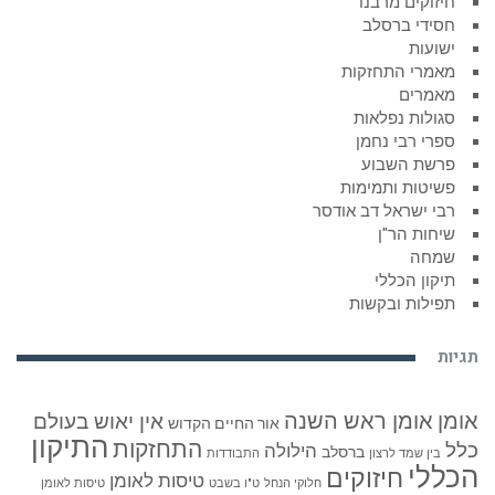
חיזוקים מרבנו
חסידי ברסלב
ישועות
מאמרי התחזקות
מאמרים
סגולות נפלאות
ספרי רבי נחמן
פרשת השבוע
פשיטות ותמימות
רבי ישראל דב אודסר
שיחות הר"ן
שמחה
תיקון הכללי
תפילות ובקשות
תגיות
אומן
אומן ראש השנה
אין יאוש בעולם
אור החיים הקדוש
התיקון
התחזקות
כלל
הילולה
ברסלב
בין שמד לרצון
התבודדות
הכללי
חיזוקים
טיסות לאומן
חלוקי הנחל
ט"ו בשבט
טיסות לאומן