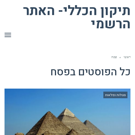
תיקון הכללי- האתר
הרשמי
תפר
ראשי
»
פסח
כל הפוסטים ב
פסח
סגולות נפלאות