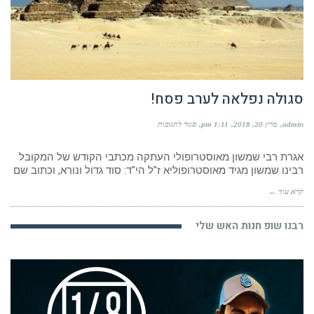
סגולה נפלאה לערב פסח!
על
admin
מרץ 20, 2018
1:11 pm
סגור לתגובות
סגולה
נפלאה
לערב
אגרת רבי שמשון מאוסטרופולי העתקה מכתבי הקודש של המקובל
פסח!
רבינו שמשון מגיד מאוסטרופוליא ז"ל הי"ד: סוד גדול ונורא, וכתוב שם
קרא עוד ←
רבנו שופ חנות האש שלי