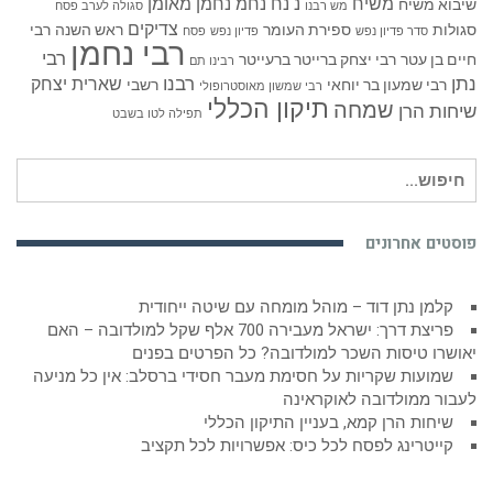
משיח
נ נח נחמ נחמן מאומן
שיבוא משיח
מש רבנו
סגולה לערב פסח
צדיקים
סגולות
ספירת העומר
ראש השנה
רבי
סדר פדיון נפש
פדיון נפש
פסח
רבי נחמן
רבי
חיים בן עטר
רבי יצחק ברייטר ברעייטר
רבינו תם
נתן
רבנו
שארית יצחק
רבי שמעון בר יוחאי
רשבי
רבי שמשון מאוסטרופולי
תיקון הכללי
שמחה
שיחות הרן
תפילה לטו בשבט
חיפוש
עבור:
פוסטים אחרונים
קלמן נתן דוד – מוהל מומחה עם שיטה ייחודית
פריצת דרך: ישראל מעבירה 700 אלף שקל למולדובה – האם
יאושרו טיסות השכר למולדובה? כל הפרטים בפנים
שמועות שקריות על חסימת מעבר חסידי ברסלב: אין כל מניעה
לעבור ממולדובה לאוקראינה
שיחות הרן קמא, בעניין התיקון הכללי
קייטרינג לפסח לכל כיס: אפשרויות לכל תקציב