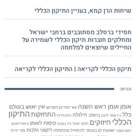
שיחות הרן קמא, בעניין התיקון הכללי
חסידי ברסלב מסתובבים ברחבי ישראל
ומחלקים חוברות תיקון הכללי לשמירה על
החיילים שיוצאים למלחמה
תיקון הכללי לקריאה | התיקון הכללי לקריאה
תגיות
אומן
אומן ראש השנה
אין יאוש בעולם
אור החיים הקדוש
התיקון
התחזקות
כלל
הילולה
ברסלב
בין שמד לרצון
התבודדות
הכללי
חיזוקים
טיסות לאומן
חלוקי הנחל
ט"ו בשבט
טיסות לאומן
ליקוטי הלכות
ישועות
לג בעומר
להתחיל מהתחלה
מה יהיה
ראש השנה