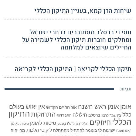
שיחות הרן קמא, בעניין התיקון הכללי
חסידי ברסלב מסתובבים ברחבי ישראל
ומחלקים חוברות תיקון הכללי לשמירה על
החיילים שיוצאים למלחמה
תיקון הכללי לקריאה | התיקון הכללי לקריאה
תגיות
אומן
אומן ראש השנה
אין יאוש בעולם
אור החיים הקדוש
התיקון
התחזקות
כלל
הילולה
ברסלב
בין שמד לרצון
התבודדות
הכללי
חיזוקים
טיסות לאומן
חלוקי הנחל
ט"ו בשבט
טיסות לאומן
ליקוטי הלכות
ישועות
לג בעומר
להתחיל מהתחלה
מה יהיה
ראש השנה