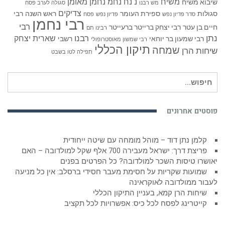
משיח
נ נח נחמ נחמן מאומן
שיבוא משיח
מש רבנו
סגולה לערב פסח
צדיקים
סגולות
ספירת העומר
ראש השנה
רבי
סדר פדיון נפש
פדיון נפש
פסח
רבי נחמן
רבי
חיים בן עטר
רבי יצחק ברייטר ברעייטר
רבינו תם
נתן
רבנו
שארית יצחק
רבי שמעון בר יוחאי
רשבי
רבי שמשון מאוסטרופולי
תיקון הכללי
שמחה
שיחות הרן
תפילה לטו בשבט
חיפוש
עבור:
פוסטים אחרונים
קלמן נתן דוד – מוהל מומחה עם שיטה ייחודית
פריצת דרך: ישראל מעבירה 700 אלף שקל למולדובה – האם
יאושרו טיסות השכר למולדובה? כל הפרטים בפנים
שמועות שקריות על חסימת מעבר חסידי ברסלב: אין כל מניעה
לעבור ממולדובה לאוקראינה
שיחות הרן קמא, בעניין התיקון הכללי
קייטרינג לפסח לכל כיס: אפשרויות לכל תקציב