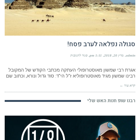
סגולה נפלאה לערב פסח!
על
admin
מרץ 20, 2018
1:11 pm
סגור לתגובות
סגולה
נפלאה
לערב
אגרת רבי שמשון מאוסטרופולי העתקה מכתבי הקודש של המקובל
פסח!
רבינו שמשון מגיד מאוסטרופוליא ז"ל הי"ד: סוד גדול ונורא, וכתוב שם
קרא עוד ←
רבנו שופ חנות האש שלי