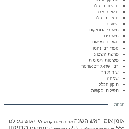
חדשות ברסלב
חיזוקים מרבנו
חסידי ברסלב
ישועות
מאמרי התחזקות
מאמרים
סגולות נפלאות
ספרי רבי נחמן
פרשת השבוע
פשיטות ותמימות
רבי ישראל דב אודסר
שיחות הר"ן
שמחה
תיקון הכללי
תפילות ובקשות
תגיות
אומן
אומן ראש השנה
אין יאוש בעולם
אור החיים הקדוש
התיקון
התחזקות
כלל
הילולה