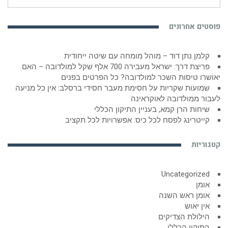
עבור:
פוסטים אחרונים
קלמן נתן דוד – מוהל מומחה עם שיטה ייחודית
פריצת דרך: ישראל מעבירה 700 אלף שקל למולדובה – האם
יאושרו טיסות השכר למולדובה? כל הפרטים בפנים
שמועות שקריות על חסימת מעבר חסידי ברסלב: אין כל מניעה
לעבור ממולדובה לאוקראינה
שיחות הרן קמא, בעניין התיקון הכללי
קייטרינג לפסח לכל כיס: אפשרויות לכל תקציב
קטגוריות
Uncategorized
אומן
אומן ראש השנה
אין יאוש
הילולת הצדיקים
התיקון הכללי