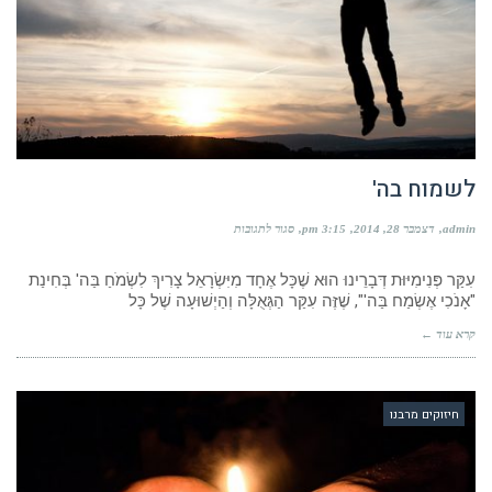
לשמוח בה'
על
admin
דצמבר 28, 2014
3:15 pm
סגור לתגובות
לשמוח
בה'
עִקַּר פְּנִימִיּוּת דְּבָרֵינוּ הוּא שֶׁכָּל אֶחָד מִיִּשְׂרָאֵל צָרִיךְ לִשְׂמֹחַ בַּה' בְּחִינַת
"אָנֹכִי אֶשְׂמַח בַּה'", שֶׁזֶּה עִקַּר הַגְּאֻלָּה וְהַיְשׁוּעָה שֶׁל כָּל
קרא עוד ←
חיזוקים מרבנו