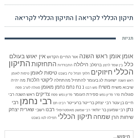
תיקון הכללי לקריאה | התיקון הכללי לקריאה
תגיות
אומן
אומן ראש השנה
אין יאוש בעולם
אור החיים הקדוש
התיקון
התחזקות
כלל
הילולה
ברסלב
בין שמד לרצון
התבודדות
הכללי
חיזוקים
טיסות לאומן
חלוקי הנחל
ט"ו בשבט
טיסות לאומן
ליקוטי הלכות
ישועות
לג בעומר
להתחיל מהתחלה
מה יהיה
ראש השנה
משיח
נ נח נחמ נחמן מאומן
שיבוא משיח
מש רבנו
סגולה לערב פסח
צדיקים
סגולות
ספירת העומר
ראש השנה
רבי
סדר פדיון נפש
פדיון נפש
פסח
רבי נחמן
רבי
חיים בן עטר
רבי יצחק ברייטר ברעייטר
רבינו תם
נתן
רבנו
שארית יצחק
רבי שמעון בר יוחאי
רשבי
רבי שמשון מאוסטרופולי
תיקון הכללי
שמחה
שיחות הרן
תפילה לטו בשבט
חיפוש