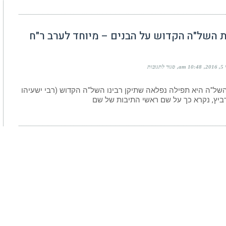
 השל"ה הקדוש על הבנים – מיוחד לערב ר"ח
על
201
10:48 am
סגור לתגובות
תפילת
השל"ה
הקדוש
של"ה היא תפילה נפלאה שתיקן רבינו השל"ה הקדוש (רבי ישעיהו
על
רביץ, נקרא כך על שם ראשי התיבות של שם
הבנים
–
מיוחד
לערב
ר"ח
סיון!