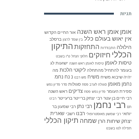
תגיות
אומן
אומן ראש השנה
אור החיים הקדוש
אין יאוש בעולם כלל
ברסלב
בין שמד לרצון
התיקון
התחזקות
הילולה
התבודדות
הכללי
חיזוקים
חלוקי הנחל
ט"ו בשבט
טיסות לאומן
ישועות
לג
טיסות לאומן ראש השנה
ליקוטי הלכות
בעומר
להתחיל מהתחלה
מה
משיח
נ נח נחמ
יהיה שיבוא משיח
מש רבנו
נחמן מאומן
סגולות
סגולה לערב פסח
סדר פדיון נפש
צדיקים
ספירת העומר
ראש השנה
פדיון נפש
פסח
רבי חיים בן עטר
רבי יצחק ברייטר ברעייטר
רבינו
רבי נחמן
רבי נתן
רבי שמעון בר
תם
רבנו
שארית
יוחאי
רשבי
רבי שמשון מאוסטרופולי
תיקון הכללי
שמחה
שיחות הרן
יצחק
תפילה לטו בשבט