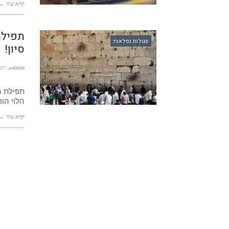
קרא עוד ←
תפילת
סגולות נפלאות
סיון!
admin
יוני 5, 6
תפילת ה
הלוי הו
קרא עוד ←