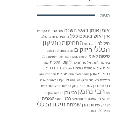
תגיות
אומן
אומן ראש השנה
אור החיים הקדוש
אין יאוש בעולם כלל
ברסלב
בין שמד לרצון
התיקון
התחזקות
הילולה
התבודדות
הכללי
חיזוקים
חלוקי הנחל
ט"ו בשבט
טיסות לאומן
ישועות
לג
טיסות לאומן ראש השנה
ליקוטי הלכות
בעומר
להתחיל מהתחלה
מה
משיח
נ נח נחמ
יהיה שיבוא משיח
מש רבנו
נחמן מאומן
סגולות
סגולה לערב פסח
סדר פדיון נפש
צדיקים
ספירת העומר
ראש השנה
פדיון נפש
פסח
רבי חיים בן עטר
רבי יצחק ברייטר ברעייטר
רבינו
רבי נחמן
רבי נתן
רבי שמעון בר
תם
רבנו
שארית
יוחאי
רשבי
רבי שמשון מאוסטרופולי
תיקון הכללי
שמחה
שיחות הרן
יצחק
תפילה לטו בשבט