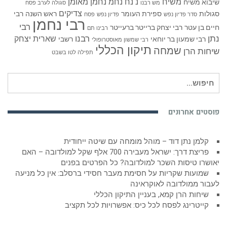
משיח
נ נח נחמ נחמן מאומן
שיבוא משיח
מש רבנו
סגולה לערב פסח
צדיקים
סגולות
ספירת העומר
ראש השנה
רבי
סדר פדיון נפש
פדיון נפש
פסח
רבי נחמן
רבי
חיים בן עטר
רבי יצחק ברייטר ברעייטר
רבינו תם
נתן
רבנו
שארית יצחק
רבי שמעון בר יוחאי
רשבי
רבי שמשון מאוסטרופולי
תיקון הכללי
שמחה
שיחות הרן
תפילה לטו בשבט
חיפוש
עבור:
פוסטים אחרונים
קלמן נתן דוד – מוהל מומחה עם שיטה ייחודית
פריצת דרך: ישראל מעבירה 700 אלף שקל למולדובה – האם
יאושרו טיסות השכר למולדובה? כל הפרטים בפנים
שמועות שקריות על חסימת מעבר חסידי ברסלב: אין כל מניעה
לעבור ממולדובה לאוקראינה
שיחות הרן קמא, בעניין התיקון הכללי
קייטרינג לפסח לכל כיס: אפשרויות לכל תקציב