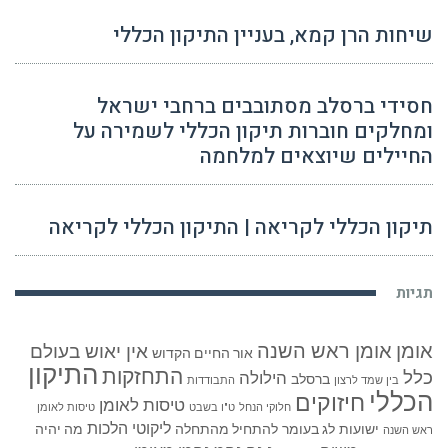
שיחות הרן קמא, בעניין התיקון הכללי
חסידי ברסלב מסתובבים ברחבי ישראל
ומחלקים חוברות תיקון הכללי לשמירה על
החיילים שיוצאים למלחמה
תיקון הכללי לקריאה | התיקון הכללי לקריאה
תגיות
אומן
אומן ראש השנה
אין יאוש בעולם
אור החיים הקדוש
התיקון
התחזקות
כלל
הילולה
ברסלב
בין שמד לרצון
התבודדות
הכללי
חיזוקים
טיסות לאומן
חלוקי הנחל
ט"ו בשבט
טיסות לאומן
ליקוטי הלכות
ישועות
לג בעומר
להתחיל מהתחלה
מה יהיה
ראש השנה