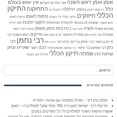
אומן
אומן ראש השנה
אין יאוש בעולם
אור החיים הקדוש
התיקון
התחזקות
כלל
הילולה
ברסלב
בין שמד לרצון
התבודדות
הכללי
חיזוקים
טיסות לאומן
חלוקי הנחל
ט"ו בשבט
טיסות לאומן
ליקוטי הלכות
ישועות
לג בעומר
להתחיל מהתחלה
מה יהיה
ראש השנה
משיח
נ נח נחמ נחמן מאומן
שיבוא משיח
מש רבנו
סגולה לערב פסח
צדיקים
סגולות
ספירת העומר
ראש השנה
רבי
סדר פדיון נפש
פדיון נפש
פסח
רבי נחמן
רבי
חיים בן עטר
רבי יצחק ברייטר ברעייטר
רבינו תם
נתן
רבנו
שארית יצחק
רבי שמעון בר יוחאי
רשבי
רבי שמשון מאוסטרופולי
תיקון הכללי
שמחה
שיחות הרן
תפילה לטו בשבט
חיפוש
עבור:
פוסטים אחרונים
קלמן נתן דוד – מוהל מומחה עם שיטה ייחודית
פריצת דרך: ישראל מעבירה 700 אלף שקל למולדובה – האם
יאושרו טיסות השכר למולדובה? כל הפרטים בפנים
שמועות שקריות על חסימת מעבר חסידי ברסלב: אין כל מניעה