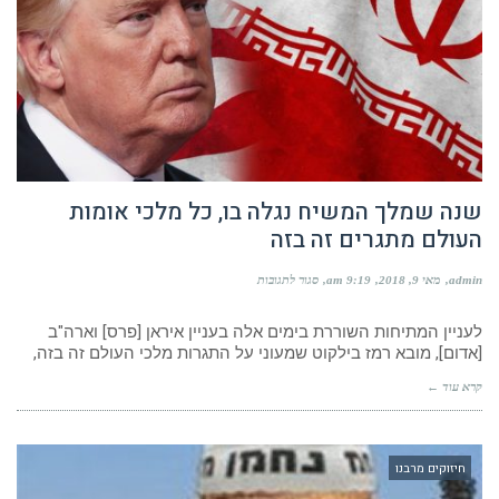
שנה שמלך המשיח נגלה בו, כל מלכי אומות
העולם מתגרים זה בזה
על
admin
מאי 9, 2018
9:19 am
סגור לתגובות
שנה
שמלך
המשיח
לעניין המתיחות השוררת בימים אלה בעניין איראן [פרס] וארה"ב
נגלה
[אדום], מובא רמז בילקוט שמעוני על התגרות מלכי העולם זה בזה,
בו,
כל
קרא עוד ←
מלכי
אומות
העולם
מתגרים
זה
חיזוקים מרבנו
בזה