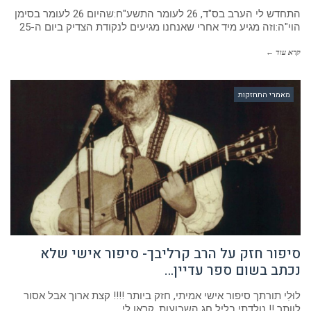
התחדש לי הערב בס"ד, 26 לעומר התשע"ח:שהיום 26 לעומר בסימן
הוי"ה:וזה מגיע מיד אחרי שאנחנו מגיעים לנקודת הצדיק ביום ה-25
קרא עוד ←
מאמרי התחזקות
סיפור חזק על הרב קרליבך- סיפור אישי שלא
נכתב בשום ספר עדיין…
לוּלִי תורתך סיפור אישי אמיתי, חזק ביותר !!!! קצת ארוך אבל אסור
לוותר !! נולדתי בליל חג השבועות. קראו לי