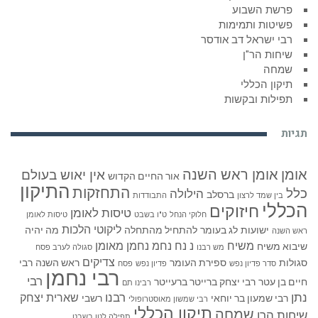
פרשת השבוע
פשיטות ותמימות
רבי ישראל דב אודסר
שיחות הר"ן
שמחה
תיקון הכללי
תפילות ובקשות
תגיות
אומן
אומן ראש השנה
אין יאוש בעולם
אור החיים הקדוש
התיקון
התחזקות
כלל
הילולה
ברסלב
בין שמד לרצון
התבודדות
הכללי
חיזוקים
טיסות לאומן
חלוקי הנחל
ט"ו בשבט
טיסות לאומן
ליקוטי הלכות
ישועות
לג בעומר
להתחיל מהתחלה
מה יהיה
ראש השנה
משיח
נ נח נחמ נחמן מאומן
שיבוא משיח
מש רבנו
סגולה לערב פסח
צדיקים
סגולות
ספירת העומר
ראש השנה
רבי
סדר פדיון נפש
פדיון נפש
פסח
רבי נחמן
רבי
חיים בן עטר
רבי יצחק ברייטר ברעייטר
רבינו תם
נתן
רבנו
שארית יצחק
רבי שמעון בר יוחאי
רשבי
רבי שמשון מאוסטרופולי
תיקון הכללי
שמחה
שיחות הרן
תפילה לטו בשבט