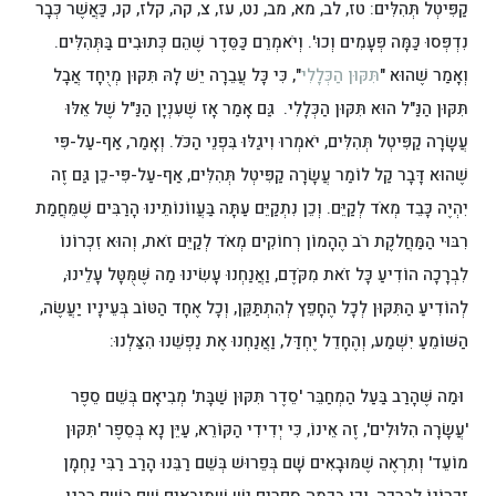
קַפִּיטְל תְּהִלִּים: טז, לב, מא, מב, נט, עז, צ, קה, קלז, קנ, כַּאֲשֶׁר כְּבָר
נִדְפְּסוּ כַּמָּה פְּעָמִים וְכוּ'. וְיֹאמְרֵם כַּסֵּדֶר שֶׁהֵם כְּתוּבִים בַּתְּהִלִּים.
וְאָמַר שֶׁהוּא "
תִּקּוּן הַכְּלָלִי
", כִּי כָּל עֲבֵרָה יֵשׁ לָהּ תִּקּוּן מְיֻחָד אֲבָל
תִּקּוּן הַנַּ"ל הוּא תִּקּוּן הַכְּלָלִי. גַּם אָמַר אָז שֶׁעִנְיָן הַנַּ"ל שֶׁל אֵלּוּ
עֲשָׂרָה קַפִּיטְל תְּהִלִּים, יֹאמְרוּ וִיגַלּוּ בִּפְנֵי הַכֹּל. וְאָמַר, אַף-עַל-פִּי
שֶׁהוּא דָּבָר קַל לוֹמַר עֲשָׂרָה קַפִּיטְל תְּהִלִּים, אַף-עַל-פִּי-כֵן גַּם זֶה
יִהְיֶה כָּבֵד מְאֹד לְקַיֵּם. וְכֵן נִתְקַיֵּם עַתָּה בַּעֲווֹנוֹתֵינוּ הָרַבִּים שֶׁמֵּחֲמַת
רִבּוּי הַמַּחֲלקֶת רֹב הֶהָמוֹן רְחוֹקִים מְאֹד לְקַיֵּם זֹאת, וְהוּא זִכְרוֹנוֹ
לִבְרָכָה הוֹדִיעַ כָּל זֹאת מִקֹּדֶם, וַאֲנַחְנוּ עָשִׂינוּ מַה שֶּׁמֻּטָּל עָלֵינוּ,
לְהוֹדִיעַ הַתִּקּוּן לְכָל הֶחָפֵץ לְהִתְתַּקֵּן, וְכָל אֶחָד הַטּוֹב בְּעֵינָיו יַעֲשֶׂה,
הַשּׁוֹמֵעַ יִשְׁמַע, וְהֶחָדֵל יֶחְדַּל, וַאֲנַחְנוּ אֶת נַפְשֵׁנוּ הִצַּלְנוּ:
וּמַה שֶּׁהָרַב בַּעַל הַמְחַבֵּר 'סֵדֶר תִּקּוּן שַׁבָּת' מְבִיאָם בְּשֵׁם סֵפֶר
'עֲשָׂרָה הִלּוּלִים', זֶה אֵינוֹ, כִּי יְדִידִי הַקּוֹרֵא, עַיֵּן נָא בְּסֵפֶר 'תִּקּוּן
מוֹעֵד' וְתִרְאֶה שֶׁמּוּבָאִים שָׁם בְּפֵרוּשׁ בְּשֵׁם רַבֵּנוּ הָרַב רַבִּי נַחְמָן