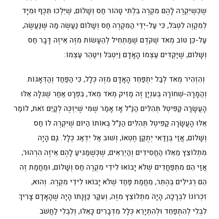
שֶכְּשֶיִּקְרֶה לָהֶם מִקְרֶה בִּלְתִּי טָהוֹר חַס וְשָׁלוֹם, שֶׁיֵּלְכוּ תֵּכֶף וּמִיָּד
לְמִקְוֶה לִטְבֹּל, כִּי עַל-יְדֵי הַמִּקְרֶה חַס וְשָׁלוֹם נַעֲשֶׂה מַה שֶּׁנַּעֲשֶׂה,
עַל-כֵּן טוֹב מְאֹד שֶׁקֹּדֶם שֶׁמַּתְחִיל לְהֵעָשׂוֹת מִזֶּה אֵיזֶה דָּבָר חַס
וְשָׁלוֹם, שֶׁיַּקְדִּים עַצְמוֹ הָאָדָם וַיִּטְבֹּל וִיטַהֵר עַצְמוֹ:
וְהִזְהִיר מְאֹד לְבַל יִתְפַּחֵד הָאָדָם מִזֶּה כְּלָל, כִּי הַפַּחַד וְהַדְּאָגוֹת
וְהַמָּרָה-שְׁחוֹרָה בְּעִנְיָן זֶה מַזִּיק מְאֹד מְאֹד, בִּפְרָט אַחַר שֶׁגִּלָּה אֵלּוּ
הָעֲשָׂרָה קַפִּיטְל תְּהִלִּים הַנַּ"ל אָז אָמַר שֶׁמִּי שֶׁיִּזְכֶּה לְקַיֵּם זֹאת, לוֹמַר
אֵלּוּ הָעֲשָׂרָה קַפִּיטְל תְּהִלִּים הַנַּ"ל בְּאוֹתוֹ הַיּוֹם שֶׁיִּקְרֶה לוֹ חַס
וְשָׁלוֹם, אֲזַי בְּוַדַּאי יְתֻקַּן חֶטְאוֹ, וְשׁוּב אַל יִדְאַג כְּלָל. גַּם הָיָה
מִתְלוֹצֵץ מֵאֵלּוּ הַחֲסִידִים וְהַיְרֵאִים, שֶׁכְּשֶׁמַּגִּיעַ לָהֶם אֵיזֶה הִרְהוּר,
אֲזַי הֵם מִתְפַּחֲדִים שֶׁלֹּא יָבוֹאוּ לִידֵי מִקְרֶה חַס וְשָׁלוֹם, וּמֵחֲמַת זֶה
הֵם רְגִילִים בְּהֶתֵּר, מֵחֲמַת פַּחַד שֶׁלֹּא יָבוֹאוּ לִידֵי מִקְרֶה. וְהוּא,
זִכְרוֹנוֹ לִבְרָכָה, הָיָה מִתְלוֹצֵץ מִזֶּה, וְעִקַּר כַּוָּנָתוֹ הָיָה שֶׁהָאָדָם צָרִיךְ
לִבְלִי לְהִתְפַּחֵד וּלְהִתְיָרֵא כְּלָל מִדְּבָרִים כָּאֵלּוּ, וְלִבְלִי לַחֲשֹׁב