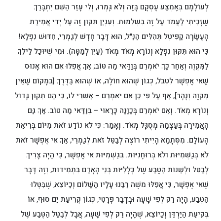
לְעוֹלָמָם בְּאֶמְצַע עָסְקָם בָּזֶה וְלֹא גָּמְרוּ, וְלִי עָזַר הַשֵּׁם יִתְבָּרַךְ
שֶׁזָּכִיתִי לַעֲמֹד עַל זֶה בִּשְׁלֵמוּת. וְעִנְיַן תִּקּוּן זֶה עַל יְדֵי אֲמִירַת
הָעֲשָׂרָה קַפִּיטְל תְּהִלִּים הַנַּ"ל, הוּא דָּבָר חָדָשׁ לְגַמְרֵי, חִדּוּשׁ נִפְלָא!
כִּי הוּא תִּקּוּן נִפְלָא וְנוֹרָא מְאֹד מְאֹד (עַיֵּן לְמַטָּה). וּמִי שֶׁיּוּכַל לֵילֵךְ
לַמִּקְוֶה וְאַחַר כָּךְ יֹאמְרֵם בְּוַדַּאי מַה טּוֹב; אַךְ אֲפִלּוּ אִם הוּא אָנוּס
שֶׁאִי אֶפְשָׁר לִטְבֹּל, כְּגוֹן שֶׁהוּא חוֹלֶה, אוֹ שֶׁהוּא בַּדֶּרֶךְ [בְּמָקוֹם שֶׁאֵין
מִקְוֶה וְנָהָר], אַף עַל פִּי כֵן אִם יֹאמְרֵם – אַשְׁרֵי לוֹ, כִּי הֵם תִּקּוּן גָּדוֹל
וְנוֹרָא מְאֹד. וְאִם יֹאמְרֵם בְּכַוָּנָה כָּרָאוּי – בְּוַדַּאי מַה טוֹב. אַךְ גַּם
הָאֲמִירָה בְּעַצְמָהּ מְסֻגָּל מְאֹד. וְאָמַר: כִּי לא נוֹדַע זֹאת מִיּוֹם בְּרִיאַת
הָעוֹלָם. מִסְּתָמָא הָיִיתִי רוֹצֶה לְבַטֵּל זֹאת לְגַמְרֵי, אַךְ אִי אֶפְשָׁר זֹאת
לֹא בְּגַשְׁמִיּוּת וְלֹא בְּרוּחָנִיּוּת. בְּגַשְׁמִיּוּת אִי אֶפְשָׁר, כִּי הָיָה צָרִיךְ
לְבַטֵּל וּלְשַׁנּוֹת הַטֶּבַע שֶׁל כְּלָלִיּוּת בְּנֵי הָאָדָם בִּתְמִידוּת, וְזֶה דָּבָר
שֶׁאִי אֶפְשָׁר, כִּי אֲפִלּוּ משֶׁה רַבֵּנוּ עָלָיו הַשָּׁלוֹם וְכַיּוֹצֵא, שֶׁבִּטְּלוּ
הַטֶּבַע, הָיָה רַק לְפִי שָׁעָה וּבְדָבָר פְּרָטִי, כְּגוֹן קְרִיעַת יַם סוּף, אוֹ
בְּקִיעַת הַיַּרְדֵּן וְכַיּוֹצֵא, שֶׁהָיָה רַק לְפִי שָׁעָה, אֲבָל לְבַטֵּל הַטֶּבַע שֶׁל