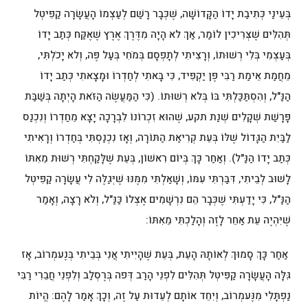
בְּעֵינַי כְּתִיבַת יָדוֹ הַקָּדוֹשָׁה, שֶׁכְּבָר רָשַׁם לְעַצְמוֹ הָעֲשָׂרָה קַפִּיטְל
תְּהִלִּים שֶׁצְּרִיכִין לוֹמַר, אַךְ לא הָיָה מִדֶּרֶךְ אֶרֶץ שֶׁאֶקַּח כְּתַב יָדוֹ
בְּעַצְמִי בְּלִי רְשׁוּתוֹ, וְרָצִיתִי לְתָפְסָם בְּמֹחִי בְּעַל פֶּה, וְלא יָכֹלְתִּי,
מֵחֲמַת אֵימַת רַבִּי פֶּן יַקְפִּיד, כִּי בָּאתִי לְחַדְרוֹ וּמָצָאתִי כְּתַב יָדוֹ
הַנַּ"ל, וְהִסְתַּכַּלְתִּי בּוֹ בְּלא רְשׁוּתוֹ. (כִּי הַמַּעֲשֶׂה הַזֹּאת הָיְתָה בְּשַׁבַּת
פָּרָשַׁת שְׁקָלִים שְׁנַת תקע, שֶׁהוּא זִכְרוֹנוֹ לִבְרָכָה יָצָא מֵחַדְרוֹ וְנִכְנַס
לַבַּיִת הַגָּדוֹל שֶׁלּוֹ בְּעֵת קְרִיאַת הַתּוֹרָה, וְאָז נִכְנַסְתִּי בְּחַדְרוֹ וְרָאִיתִי
כְּתַב יָדוֹ הַנַּ"ל). וְאַחַר כָּךְ בְּיוֹם רִאשׁוֹן, בְּעֵת שֶׁלָּקַחְתִּי רְשׁוּת מֵאִתּוֹ
לָשׁוּב לְבֵיתִי, דִּבַּרְתִּי עִמּוֹ, וְשָׁאַלְתִּי מִמֶּנּוּ שֶׁיְּגַלֶּה לִי עֲשָׂרָה קַפִּיטְל
הַנַּ"ל, כִּי יָדַעְתִּי שֶׁכְּבָר הֵם נִרְשָׁמִים אֶצְלוֹ כַּנַּ"ל, וְלֹא רָצָה, וְאָמַר
שֶׁיִּהְיֶה עֵת אַחֵר לָזֶה וְהָלַכְתִּי מֵאִתּוֹ:
אַחַר כָּךְ סָמוּךְ לְאוֹתָהּ הָעֵת, בְּעֵת שֶׁהָיִיתִי אֲנִי בְּבֵיתִי בְּנֶעמְרוֹב, אָז
גִּלָּה הָעֲשָׂרָה קַפִּיטְל תְּהִלִּים לִפְנֵי הָרַב דְּפה בְּרֶסְלַב וְלִפְנֵי חֲבֵרִי רַבִּי
נַפְתָּלִי מִנֶּעמְרוֹב, וְיִחֵד אוֹתָם לְעֵדוּת עַל זֶה, וְכָךְ אָמַר לָהֶם: הֱיוֹת