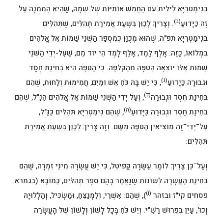
בְּגִימַטְרִיָּא לִילִית עִם הַחֲמֵשׁ אוֹתִיּוֹת שֶׁל שְׁמָהּ, שֶׁהִיא הַמְמֻנָּה עַל
(ב)
זֶה כַּיָּדוּעַ
. וְצָרִיךְ לְכַוֵּן בִּשְׁעַת אֲמִירַת תְּהִלִּים, שֶׁתְּהִלִּים
בְּגִימַטְרִיָּא תפ"ה, שֶׁהוּא מְכֻוָּן כְּמִסְפַּר הַשְּׁנֵי שֵׁמוֹת אֵל אֱלֹהִים
בִּמְלוֹאוֹ, כָּזֶה: אָלֶף לָמֶד, אָלֶף לָמֶד הֵי יוּד מֵם, שֶׁעַל-יְדֵי הַשְּׁנֵי
שֵׁמוֹת אֵלּוּ יוֹצְאָה הַטִּפָּה מֵהַקְּלִפָּה. כִּי הַטִּפָּה הִיא בְּחִינַת חֶסֶד
(ג)
וּגְבוּרָה כַּיָּדוּעַ
, כִּי יֵשׁ בָּהּ כֹּחַ אֵשׁ וּמַיִם, חֲמִימוּת וְלַחוּת, שֶׁהֵם
(ד)
בְּחִינַת חֶסֶד וּגְבוּרָה
, וְעַל יְדֵי הַשְּׁנֵי שֵׁמוֹת אֵל אֱלֹהִים הַנַּ"ל, שֶׁהֵם
(ה)
בְּחִינַת חֶסֶד וּגְבוּרָה כַּיָּדוּעַ
, שֶׁהֵם גִּימַטְרִיָּא תְּהִלִּים כַּנַּ"ל,
–
–
עַל
יְדֵי
זֶה מוֹצִיאִין הַטִּפָּה מִשָּׁם. וְזֶה צָרִיךְ לְכַוֵּן בִּשְׁעַת אֲמִירַת
תְּהִלִּים:
–
וְעַל
כֵּן צָרִיךְ לוֹמַר עֲשָׂרָה קַפִּיטְל, כִּי יֵשׁ עֲשָׂרָה מִינֵי זִמְרָה, שֶׁהֵם
בְּחִינַת הָעֲשָׂרָה לְשׁוֹנוֹת שֶׁנֶּאֱמַר בָּהֶם סֵפֶר תְּהִלִּים, כַּמּוּבָא (בגמרא
(ו)
פסחים קי"ז ובזהר
), שֶׁהֵם: אַשְׁרֵי, וְלַמְנַצֵּחַ, וּמַשְׂכִּיל, וְהַלְלוּיָהּ
וְכוּ', עַיֵּן בְּפֵרוּשׁ רַשִׁ"י. וְיֵשׁ כֹּחַ בְּכָל לָשׁוֹן וְלָשׁוֹן שֶׁל הָעֲשָׂרָה