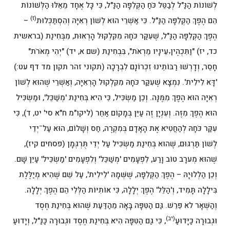
לְשׁוֹנוֹת הַנַּ"ל לְבַטֵּל כֹּחַ הַקְּלִפָּה הַנַּ"ל, כִּי כָּל אֶחָד מֵאֵלּוּ הַלְּשׁוֹנוֹת
(ז)
הֵם הֶפֶךְ הַקְּלִפָּה הַנַּ"ל. כִּי אַשְׁרֵי הוּא לְשׁוֹן רְאִיָּה וְהִסְתַּכְּלוּת
–
הֶפֶךְ הַקְּלִפָּה הַנַּ"ל, שֶׁעִקַּר כֹּחָהּ מִקִּלְקּוּל הָרְאוּת, מִבְּחִינַת (בראשית
כד, יז) "וַתִּכְהֶיןָ עֵינָיו מֵרְאֹת", בִּבְחִינַת (שם א, יד) "יְהִי מְאֹרֹת"
חָסֵר, וְדָרְשׁוּ רַבּוֹתֵינוּ זִכְרוֹנָם לִבְרָכָה (תקוני זהר תקון מד דף עט:)
'דָּא לִילִית'. נִמְצָא שֶׁעִקַּר כֹּחָהּ מִקִּלְקוּל הָרְאִיָּה, וְאַשְׁרֵי שֶׁהוּא לְשׁוֹן
רְאִיָּה הוּא הֶפֶךְ מִמֶּנָּה. וְכֵן מַשְׂכִּיל, כִּי הִיא בְּחִינַת 'מְשַׁכֵּל', וּמַשְׂכִּיל
הוּא הֶפֶךְ מִזֶּה. וְעִנְיָן זֶה עַיֵּן בְּמָקוֹם אַחֵר (ליקו"מ ח"א סי' יט, ד), כִּי
–
עִקַּר כֹּחָהּ לְהַחֲטִיא אֶת הָאָדָם בְּמִקְרֶה, חַס וְשָׁלוֹם, הוּא עַל
יְדֵי
לְשׁוֹן תַּרְגּוּם, שֶׁהוּא בְּחִינַת מַשְׂכִּיל עַל יְדֵי תֻּרְגְּמָן (פסחים קיז),
שֶׁהוּא מְערָב טוֹב וָרַע, לִפְעָמִים 'מְשַׁכֵּל' וְלִפְעָמִים 'מַשְׂכִּיל' עַיֵּן שָׁם.
וְכֵן הַלְלוּיָהּ – הֶפֶךְ הַקְּלִפָּה, שֶׁשְּׁמָהּ 'לִילִית', עַל שֵׁם שֶׁהִיא מְיַלֶּלֶת
בִּילָלָה תָּמִיד, וְ'הַלֵּל' הֶפֶךְ יְלָלָה, כִּי אוֹתִיּוֹת הַלְּלִי הֵם הֶפֶךְ יְלָלָה.
וְהַשְּׁאָר לא פֵּרֵשׁ. גַּם הַטִּפָּה בָּאָה מֵהַדַּעַת שֶׁהוּא בְּחִינַת חֶסֶד
(יב)
וּגְבוּרָה כַּיָּדוּעַ
, כִּי גַּם הַטִּפָּה הִיא בְּחִינַת חֶסֶד וּגְבוּרָה כַּנַּ"ל, וְיָדוּעַ