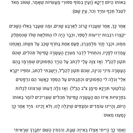
בְּאוֹתוֹ הַיּוֹם דַּיְקָא (וְעַיֵּן בְּסוֹף סִפּוּרֵי מַעֲשִׂיּוֹת שֶׁאָמַר, שֶׁטּוֹב מְאֹד
לִטְבֹּל תֵּכֶף וּמִיָּד וְכוּ', עַיֵּן שָׁם):
אַחַר כָּךְ, אַחַר שֶׁעָבְרוּ קָרוֹב לְאַרְבַּע שָׁנִים, וּמַה שֶּׁעָבַר בְּאֵלּוּ הַשָּׁנִים
יִקְצְרוּ רִבְבוֹת יְרִיעוֹת לְסַפֵּר, וּכְבָר הָיָה לוֹ הַחוֹלַאַת שֶׁלּוֹ שֶׁנִּסְתַּלֵּק
מִמֶּנּוּ, וּכְבָר חָזַר מִלֶּמְבֶּרְגְּ; פַּעַם אַחַת בַּחֹרֶף שָׁכַב עַל מִטָּתוֹ, וַאֲנַחְנוּ
עָמַדְנוּ לְפָנָיו, וְהִתְחִיל לְדַבֵּר מֵעִנְיַן הָעֲשָׂרָה קַפִּיטְל תְּהִלִּים, שֶׁהֵם
תִּקּוּן לְהַנַּ"ל. וְאָז צִוָּה עָלַי לִכְתּב עַל הַנְּיָר הַפְּסוּקִים שֶׁמְּרֻמָּז בָּהֶם
הָעֲשָׂרָה מִינֵי נְגִינָה, שֶׁהֵם תִּקּוּן לְהַנַּ"ל, וְיָשַׁבְתִּי לִכְתּׁב, וּמִפִּיו יִקְרָא
אֵלַי' וְגִלָּה לִי הַפְּסוּקִים וּכְתַבְתִּים עַל הַסֵּפֶר כַּאֲשֶׁר הֵם נִדְפָּסִים
(בְּלִקּוּטֵי תִּנְיָנָא סִימָן צ"ב הַנַּ"ל). וְאָז גִּלָּה דַּעְתּוֹ שֶׁרְצוֹנוֹ לְגַלּוֹת
בִּפְרָטִיּוּת אֵיזוֹ הֵם הָעֲשָׂרָה קַפִּיטְל תְּהִלִּים שֶׁצְּרִיכִים לוֹמַר בְּאוֹתוֹ
הַיּוֹם, וְהָיִינוּ עוֹמְדִים וּמְצַפִּים שֶׁיְּגַלֶּה לָנוּ, וְלא זָכִינוּ. מִיָּד אַחַר כָּךְ
נָסַעְנוּ מֵאִתּוֹ:
וְאַחַר כָּךְ הָיִיתִי אֶצְלוֹ בְּאֵיזֶה שַׁבָּת, וְהִזְמִין הַשֵּׁם יִתְבָּרַךְ שֶׁרָאִיתִי