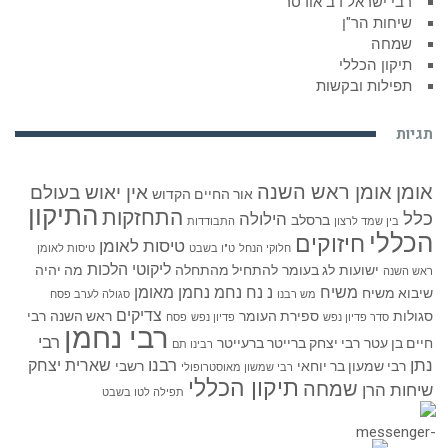
רבי ישראל דב אודסר
שיחות הר"ן
שמחה
תיקון הכללי
תפילות ובקשות
תגיות
אומן
אומן ראש השנה
אין יאוש בעולם
אור החיים הקדוש
התיקון
התחזקות
כלל
הילולה
ברסלב
בין שמד לרצון
התבודדות
הכללי
חיזוקים
טיסות לאומן
חלוקי הנחל
ט"ו בשבט
טיסות לאומן
ליקוטי הלכות
ישועות
לג בעומר
להתחיל מהתחלה
מה יהיה
ראש השנה
משיח
נ נח נחמ נחמן מאומן
שיבוא משיח
מש רבנו
סגולה לערב פסח
צדיקים
סגולות
ספירת העומר
ראש השנה
רבי
סדר פדיון נפש
פדיון נפש
פסח
רבי נחמן
רבי
חיים בן עטר
רבי יצחק ברייטר ברעייטר
רבינו תם
נתן
רבנו
שארית יצחק
רבי שמעון בר יוחאי
רשבי
רבי שמשון מאוסטרופולי
תיקון הכללי
שמחה
שיחות הרן
תפילה לטו בשבט