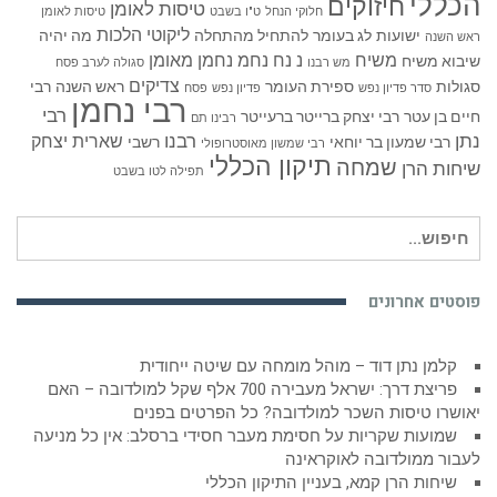
הכללי
חיזוקים
טיסות לאומן
חלוקי הנחל
ט"ו בשבט
טיסות לאומן
ליקוטי הלכות
ישועות
לג בעומר
להתחיל מהתחלה
מה יהיה
ראש השנה
משיח
נ נח נחמ נחמן מאומן
שיבוא משיח
מש רבנו
סגולה לערב פסח
צדיקים
סגולות
ספירת העומר
ראש השנה
רבי
סדר פדיון נפש
פדיון נפש
פסח
רבי נחמן
רבי
חיים בן עטר
רבי יצחק ברייטר ברעייטר
רבינו תם
נתן
רבנו
שארית יצחק
רבי שמעון בר יוחאי
רשבי
רבי שמשון מאוסטרופולי
תיקון הכללי
שמחה
שיחות הרן
תפילה לטו בשבט
חיפוש
עבור:
פוסטים אחרונים
קלמן נתן דוד – מוהל מומחה עם שיטה ייחודית
פריצת דרך: ישראל מעבירה 700 אלף שקל למולדובה – האם
יאושרו טיסות השכר למולדובה? כל הפרטים בפנים
שמועות שקריות על חסימת מעבר חסידי ברסלב: אין כל מניעה
לעבור ממולדובה לאוקראינה
שיחות הרן קמא, בעניין התיקון הכללי