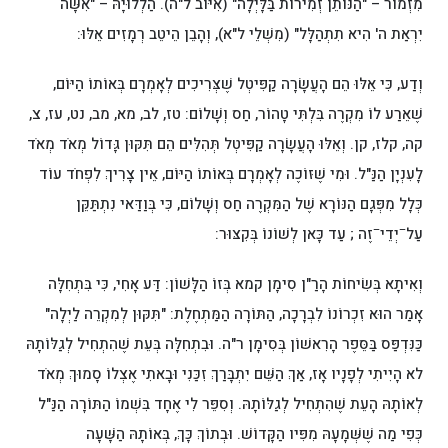
מִזְמוֹר – "הַנּוֹתֵן זְמִירוֹת בַּלָּיְלָה" (אִיּוֹב ל"ה). הַלְלוּיָהּ – "אִשָּׁה
יִרְאַת ה' הִיא תִתְהַלָּל" (מִשְׁלֵי ל"א), וְהָבֵן הֵיטֵב רְמָזִים אֵלּוּ:
וְדַע, כִּי אֵלּוּ הֵם הָעֲשָׂרָה קַפִּיטְל שֶׁצְּרִיכִים לְאָמְרָם בְּאוֹתוֹ הַיּוֹם,
שֶׁאֵרַע לוֹ מִקְרֶה בִּלְתִּי טָהוֹר, חַס וְשָׁלוֹם: טז, לב, מא, מב, נט, עז, צ,
קה, קלז, קן. וְאֵלּוּ הָעֲשָׂרָה קַפִּיטְל תְּהִלִּים הֵם תִּקּוּן גָּדוֹל מְאֹד מְאֹד
לָעִנְיָן הַנַּ"ל. וּמִי שֶׁזּוֹכֶה לְאָמְרָם בְּאוֹתוֹ הַיּוֹם, אֵין צָרִיךְ לִפְחֹד עוֹד
כְּלָל מִפְּגָם הַנּוֹרָא שֶׁל הַמִּקְרֶה חַס וְשָׁלוֹם, כִּי בְּוַדַּאי נִתְתַּקֵּן
–
–
עַל
יְדֵי
זֶה ; עַד כָּאן לְשׁוֹנוֹ בְּקִצּוּר:
וְאִיתָא בְּשִׂיחוֹת הָרַ"ן סִימָן קמא בְּזוֹ הַלָּשׁוֹן: דַּע אָחִי, כִּי בִּתְחִלָּה
אָמַר הוּא זִכְרוֹנוֹ לִבְרָכָה, הַתּוֹרָה הַמַּתְחֶלֶת: "תִּקּוּן לְמִקְרֵה לַיְלָה"
כַּנִּדְפַּס בַּסֵּפֶר הָרִאשׁוֹן בְּסִימָן ר"ה. וּבִתְחִלָּה בְּעֵת שֶׁהִתְחִיל לְגַלּוֹתָהּ
לא הָיִיתִי לְפָנָיו אָז, אַךְ הַשֵּׁם יִתְבָּרַךְ זִכַּנִי וּבָאתִי אֶצְלוֹ סָמוּךְ מְאֹד
לְאוֹתָהּ הָעֵת שֶׁהִתְחִיל לְגַלּוֹתָהּ. וְסִפֵּר לִי אֶחָד בִּשְׁמוֹ הַתּוֹרָה הַנַּ"ל
כְּפִי מַה שֶׁשְּׁמָעָהּ מִפִּיו הַקָּדוֹשׁ. וּבְתוֹךְ כָּךְ, בְּאוֹתָהּ הַשָּׁעָה