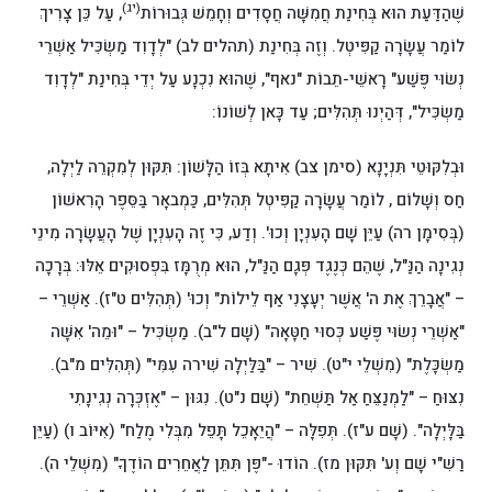
(יג)
שֶׁהַדַּעַת הוּא בְּחִינַת חֲמִשָּׁה חֲסָדִים וְחָמֵשׁ גְּבוּרוֹת
, עַל כֵּן צָרִיךְ
לוֹמַר עֲשָׂרָה קַפִּיטְל. וְזֶה בְּחִינַת (תהלים לב) "לְדָוִד מַשְׂכִּיל אַשְׁרֵי
נְשׂוּי פֶּשַׁע" רָאשֵׁי-תֵבוֹת "נאף", שֶׁהוּא נִכְנָע עַל יְדֵי בְּחִינַת "לְדָוִד
מַשְׂכִּיל", דְּהַיְנוּ תְּהִלִּים; עַד כָּאן לְשׁוֹנוֹ:
וּבְלִקּוּטֵי תִּנְיָנָא (סימן צב) אִיתָא בְּזוֹ הַלָּשׁוֹן: תִּקּוּן לְמִקְרֵה לַיְלָה,
חַס וְשָׁלוֹם , לוֹמַר עֲשָׂרָה קַפִּיטְל תְּהִלִּים, כַּמְבאָר בַּסֵּפֶר הָרִאשׁוֹן
(בְּסִימָן רה) עַיֵּן שָׁם הָעִנְיָן וְכוּ'. וְדַע, כִּי זֶה הָעִנְיָן שֶׁל הָעֲשָׂרָה מִינֵי
נְגִינָה הַנַּ"ל, שֶׁהֵם כְּנֶגֶד פְּגָם הַנַּ"ל, הוּא מְרֻמָּז בִּפְסוּקִים אֵלּוּ: בְּרָכָה
– "אֲבָרֵךְ אֶת ה' אֲשֶׁר יְעָצָנִי אַף לֵילוֹת" וְכוּ' (תְּהִלִּים ט"ז). אַשְׁרֵי –
"אַשְׁרֵי נְשׂוּי פֶּשַׁע כְּסוּי חַטָּאָה" (שָׁם ל"ב). מַשְׂכִּיל – "וּמֵה' אִשָּׁה
מַשְׂכָּלֶת" (מִשְׁלֵי י"ט). שִׁיר – "בַּלַּיְלָה שִׁירה עִמִּי" (תְּהִלִּים מ"ב).
נִצּוּחַ – "לַמְנַצֵּחַ אַל תַּשְׁחֵת" (שָׁם נ"ט). נִגּוּן – "אֶזְכְּרָה נְגִינָתִי
בַּלָּיְלָה". (שָׁם ע"ז). תְּפִלָּה – "הֲיֵאָכֵל תָּפֵל מִבְּלִי מֶלַח" (אִיּוֹב ו) (עַיֵּן
רַשִׁ"י שָׁם וְע' תִּקּוּן מז). הוֹדוּ -"פֶּן תִּתֵּן לַאֲחֵרִים הוֹדֶךָ" (מִשְׁלֵי ה).