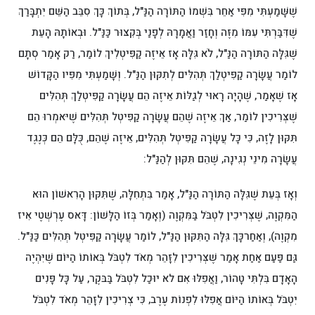
שֶׁשָּׁמַעְתִּי מִפִּי אַחֵר בִּשְׁמוֹ הַתּוֹרָה הַנַּ"ל, בְּתוֹךְ כָּךְ סִבֵּב הַשֵּׁם יִתְבָּרַךְ
שֶׁדִּבַּרְתִּי עִמּוֹ מִזֶּה וְחָזַר וַאֲמָרָהּ לְפָנַי בְּקִצּוּר כַּנַּ"ל. וּבְאוֹתָהּ הָעֵת
שֶׁגִּלָּה הַתּוֹרָה הַנַּ"ל, לֹא גִּלָּה אָז אֵיזֶה קַפִּיטְלִיךְ לוֹמַר, רַק אָמַר סְתָם
לוֹמַר עֲשָׂרָה קַפִּיטְלַךְ תְּהִלִּים לְתִקּוּן הַנַּ"ל. וְשָׁמַעְתִּי מִפִּיו הַקָּדוֹשׁ
אָז שֶׁאָמַר, שֶׁהָיָה רָאוּי לְגַלּוֹת אֵיזֶה הֵם עֲשָׂרָה קַפִּיטְלַךְ תְּהִלִּים
שֶׁצְּרִיכִין לוֹמַר, אַךְ אֵיזֶה שֶׁהֵם עֲשָׂרָה קַפִּיטְל תְּהִלִּים שֶׁיּאמְרוּ הֵם
תִּקּוּן לָזֶה, כִּי כָּל עֲשָׂרָה קַפִּיטְל תְּהִלִּים, אֵיזֶה שֶׁהֵם, כֻּלָּם הֵם כְּנֶגֶד
עֲשָׂרָה מִינֵי נְגִינָה, שֶׁהֵם תִּקּוּן לְהַנַּ"ל:
וְאָז בְּעֵת שֶׁגִּלָּה הַתּוֹרָה הַנַּ"ל, אָמַר בִּתְחִלָּה, שֶׁתִּקּוּן הָרִאשׁוֹן הוּא
הַמִּקְוֶה, שֶׁצְּרִיכִין לִטְבֹּל בַּמִּקְוֶה (וְאָמַר בְּזוֹ הַלָּשׁוֹן: דָּאס עֶרְשְׁטֶי אִיז
מִקְוֶה), וְאַחַרכָּךְ גִּלָּה הַתִּקּוּן הַנַּ"ל, לוֹמַר עֲשָׂרָה קַפִּיטְל תְּהִלִּים כַּנַּ"ל.
גַּם פַּעַם אַחַת אָמַר שֶׁצְּרִיכִין לִזָּהֵר מְאֹד לִטְבֹּל בְּאוֹתוֹ הַיּוֹם שֶׁיִּהְיֶה
הָאָדָם בִּלְתִּי טָהוֹר, וַאֲפִלּוּ אִם לא יוּכַל לִטְבֹּל בַּבּקֶר, עַל כָּל פָּנִים
יִטְבֹּל בְּאוֹתוֹ הַיּוֹם אֲפִלּוּ לִפְנוֹת עֶרֶב, כִּי צְרִיכִין לִזָּהֵר מְאֹד לִטְבֹּל