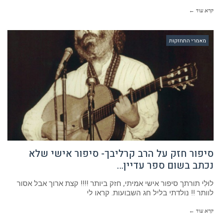
קרא עוד ←
מאמרי התחזקות
סיפור חזק על הרב קרליבך- סיפור אישי שלא
נכתב בשום ספר עדיין…
לוּלִי תורתך סיפור אישי אמיתי, חזק ביותר !!!! קצת ארוך אבל אסור
לוותר !! נולדתי בליל חג השבועות. קראו לי
קרא עוד ←