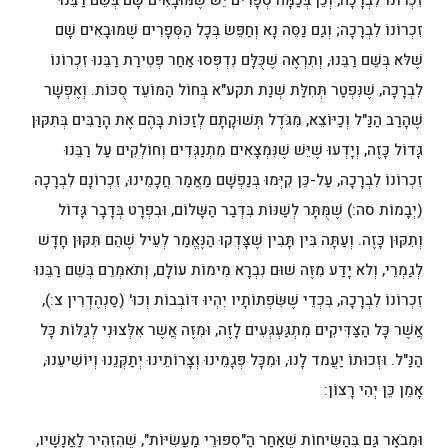
זִכְרוֹנוֹ לִבְרָכָה, וְכֵן בְּכַמָּה סְפָרִים יֵשׁ שֶׁמּוּבָאִים שָׁם בְּשֵׁם רַבֵּנוּ
זִכְרוֹנוֹ לִבְרָכָה; וְגַם נַסֵּה נָא וְחַפֵּשׂ בְּכָל הַסְּפָרִים שֶׁמּוּבָאִים שָׁם
שֶׁלּא בְּשֵׁם רַבֵּנוּ, וְתִרְאֶה שֶׁכֻּלָּם נִדְפְּסוּ אַחַר פְּטִירַת רַבֵּנוּ זִכְרוֹנוֹ
לִבְרָכָה, שֶׁנִּפְטַר תְּחִלַּת שְׁנַת תקע"א בְּחוֹל הַמּוֹעֵד סֻכּוֹת. וְאֶפְשָׁר
שֶׁהָרַב הַנַּ"ל וְכַיּוֹצֵא, מִגֹּדֶל תְּשׁוּקָתָם לְזַכּוֹת בָּהֶם אֶת הָרַבִּים בְּתִקּוּן
גָּדוֹל כָּזֶה, וְיָדְעוּ שֶׁיֵּשׁ שֶׁנִּמְצָאִים מִתְנַגְּדִים וְחוֹלְקִים עַל רַבֵּנוּ
זִכְרוֹנוֹ לִבְרָכָה, עַל-כֵּן קִיְּמוּ בְּנַפְשָׁם מַאֲמַר חֲכָמֵינוּ, זִכְרוֹנָם לִבְרָכָה
(יְבָמוֹת סה:) שֶׁמֻּתָּר לְשַׁנּוֹת בִּדְבַר הַשָּׁלוֹם, וּבִפְרָט בְּדָבָר גָּדוֹל
וְתִקּוּן כָּזֶה. וְעַתָּה בִּין תָּבִין שֶׁצָּדְקוּ הַנֶּאֱמַר לְעֵיל שֶׁהֵם תִּקּוּן חָדָשׁ
לְגַמְרֵי, וְלא יָדַע מִזֶּה שׁוּם נִבְרָא מִימוֹת עוֹלָם, וְתֹאמְרֵם בְּשֵׁם רַבֵּנוּ
זִכְרוֹנוֹ לִבְרָכָה, בִּכְדֵי שֶׁשִּׂפְתוֹתָיו יִהְיוּ דּוֹבְבוֹת וְכוּ' (סַנְהֶדְרִין צ:),
אֲשֶׁר כָּל הַצַּדִּיקִים מִתְגַּעְגְּעִים לָזֶה, וּמִזֶּה אֲשֶׁר אִלְּצוּנִי לְגַלּוֹת כָּל
הַנַּ"ל. וּזְכוּתוֹ יַעֲמד לָנוּ, וּמִכָּל פְּגָמֵינוּ וְצָרוֹתֵינוּ יְתַקְּנֵנוּ וְיוֹשִׁיעֵנוּ,
אָמֵן כֵּן יְהִי רָצוֹן:
וּמְבֹאָר גַּם בְּהַשִּׂיחוֹת שֶׁאַחַר הַ"סִפּוּרֵי מַעֲשִׂיּוֹת", שֶׁהִזְהִיר לַאֲנָשָׁיו,