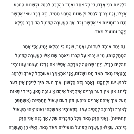
כְּלָלִיּוּת בְּנֵי אָדָם, כִּי כָּל אֶחָד וְאֶחָד בְּהֶכְרֵחַ לְבַטֵּל וּלְשַׁנּוֹת הַטֶּבַע
אֶצְלוֹ, וְגַם צָרִיךְ לְבַטֵּל וּלְשַׁנּוֹת הַטֶּבַע תָּמִיד, וְזֶה דָּבָר שֶׁאִי אֶפְשָׁר.
וְגַם בְּרוּחָנִיּוּת אִי אֶפְשָׁר וְכוּ'. אַךְ הָעֲשָׂרָה קַפִּיטְל הֵם דָּבָר נִפְלָא
וְיָקָר וּמוֹעִיל מְאֹד:
גַּם יִחֵד אוֹתָם לְעֵדוּת, וְאָמַר, שֶׁגַּם כִּי יִמְלְאוּ יָמָיו, אֲזַי אַחַר
הִסְתַּלְּקוּתוֹ, מִי שֶׁיָּבוֹא עַל קִבְרוֹ וְיֹאמַר שָׁם אֵלּוּ הָעֲשָׂרָה קַפִּיטְל
תְּהִלִּים הַנַּ"ל, וְיִתֵּן פְּרוּטָה לִצְדָקָה, אֲפִלּוּ אִם גָּדְלוּ וְעָצְמוּ עֲווֹנוֹתָיו
וַחֲטָאָיו מְאֹד מְאֹד חַס וְשָׁלוֹם, אֲזַי אֶתְאַמֵּץ וְאֶשְׁתַּדֵּל לָאֹרֶךְ וְלָרֹחַב
לְהוֹשִׁיעוֹ וּלְתַקְּנוֹ. וְאָמַר בְּזֶה הַלָּשׁוֹן: אִיךְ וֶועל מִיךְ לֵייגִין אִין דֶער
לֵיינְג אוּן אִין דֶער בְּרֵייט אִיךְ זָאל אִיהְם אַ טוֹבָה טָאן, בַּיי דִי פֵּאוֹת
וֶועל אִיךְ אִיהְם אַרוֹיס צִיהֶען פוּן דֶעם שְׁאוֹל תַּחְתִּיּוֹת (אֶשְׁתַּטֶּחַ
לָאוֹרֶךְ ולָרוֹחַב לְהֵטִיב עִמּוֹ. בִּפְאוֹתָיו אֶמְשְׁכֵהוּ וְאוֹצִיאֵהוּ מִשְּׁאוֹל
תַּחְתִּיּוֹת). וַאֲנִי חָזָק מְאֹד בְּכָל הַדְּבָרִים שֶׁלִּי, אַךְ בָּזֶה אֲנִי חָזָק
בְּיוֹתֵר, שֶׁאֵלּוּ הָעֲשָׂרָה קַפִּיטְל מוֹעִילִים מְאֹד מְאֹד, וְאֵלּוּ הֵן הָעֲשָׂרָה