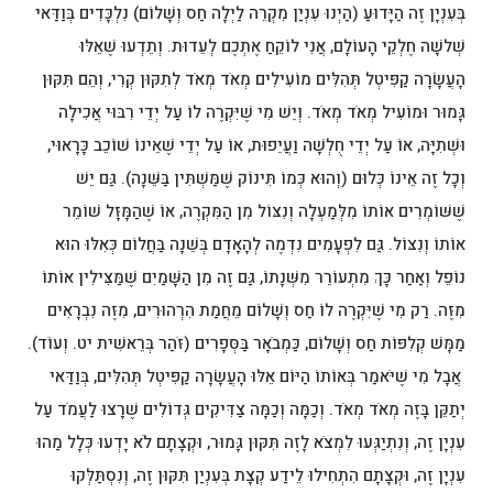
בְּעִנְיָן זֶה הַיָּדוּעַ (הַיְנוּ עִנְיַן מִקְרֵה לַיְלָה חַס וְשָׁלוֹם) נִלְכָּדִים בְּוַדַּאי
שְׁלשָׁה חֶלְקֵי הָעוֹלָם, אֲנִי לוֹקֵחַ אֶתְכֶם לְעֵדוּת. וְתֵדְעוּ שֶׁאֵלּוּ
הָעֲשָׂרָה קַפִּיטְל תְּהִלִּים מוֹעִילִים מְאֹד מְאֹד לְתִקּוּן קְרִי, וְהֵם תִּקּוּן
גָּמוּר וּמוֹעִיל מְאֹד מְאֹד. וְיֵשׁ מִי שֶׁיִּקְרֶה לוֹ עַל יְדֵי רִבּוּי אֲכִילָה
וּשְׁתִיָּה, אוֹ עַל יְדֵי חֻלְשָׁה וַעֲיֵפוּת, אוֹ עַל יְדֵי שֶׁאֵינוֹ שׁוֹכֵב כָּרָאוּי,
וְכָל זֶה אֵינוֹ כְּלוּם (וְהוּא כְּמוֹ תִּינוֹק שֶׁמַּשְׁתִּין בַּשֵּׁנָה). גַּם יֵשׁ
שֶׁשּׁוֹמְרִים אוֹתוֹ מִלְּמַעְלָה וְנִצּוֹל מִן הַמִּקְרֶה, אוֹ שֶׁהַמָּזָּל שׁוֹמֵר
אוֹתוֹ וְנִצּוֹל. גַּם לִפְעָמִים נִדְמֶה לְהָאָדָם בְּשֵׁנָה בַּחֲלוֹם כְּאִלּוּ הוּא
נוֹפֵל וְאַחַר כָּךְ מִתְעוֹרֵר מִשְּׁנָתוֹ, גַּם זֶה מִן הַשָּׁמַיִם שֶׁמַּצִּילִין אוֹתוֹ
מִזֶּה. רַק מִי שֶׁיִּקְרֶה לוֹ חַס וְשָׁלוֹם מֵחֲמַת הִרְהוּרִים, מִזֶּה נִבְרָאִים
מַמָּשׁ קְלִפּוֹת חַס וְשָׁלוֹם, כַּמְבֹאָר בַּסְּפָרִים (זֹּהַר בְּרֵאשִׁית יט. וְעוֹד).
אֲבָל מִי שֶׁיֹּאמַר בְּאוֹתוֹ הַיּוֹם אֵלּוּ הָעֲשָׂרָה קַפִּיטְל תְּהִלִּים, בְּוַדַּאי
יְתַקֵּן בָּזֶה מְאֹד מְאֹד. וְכַמָּה וְכַמָּה צַדִּיקִים גְּדוֹלִים שֶׁרָצוּ לַעֲמֹד עַל
עִנְיָן זֶה, וְנִתְיַגְּעוּ לִמְצֹא לָזֶה תִּקּוּן גָּמוּר, וּקְצָתָם לֹא יָדְעוּ כְּלָל מַהוּ
עִנְיָן זֶה, וּקְצָתָם הִתְחִילוּ לֵידַע קְצָת בְּעִנְיַן תִּקּוּן זֶה, וְנִסְתַּלְּקוּ