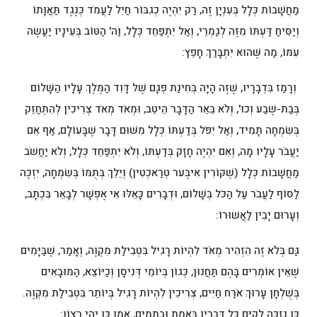
מַחֲשָׁבוֹת כְּלָל בְּעִנְיָן זֶה, רַק יִהְיֶה כְגִבּוֹר חַיִל לַעֲמֹד כְּנֶגֶד תַּאֲוָתוֹ
וְיַסִּיחַ דַּעְתּוֹ מִזֶּה לְגַמְרֵי, וְאַל יִתְפַּחֵד כְּלָל, וַה' הַטּוֹב בְּעֵינָיו יַעֲשֶׂה
עִמּוֹ, מַה שֶּׁהוּא יִתְבָּרַךְ חָפֵץ:
וְרָמַז בִּדְבָרָיו, שֶׁזֶּה הָיָה בְּחִינַת פְּגָם שֶׁל דָּוִד הַמֶּלֶךְ עָלָיו הַשָּׁלוֹם
בְּבַת-שֶׁבַע וְכוּ', וְלֹא בֵּאֵר הַדָּבָר הֵיטֵב, וּמְאֹד מְאֹד צְרִיכִין לְהִתְחַזֵּק
בְּשִׂמְחָה תָמִיד, וְאַל יִפֹּל בְּדַעְתּוֹ כְּלָל מִשּׁוּם דָּבָר שֶׁבָּעוֹלָם, אַף אִם
יַעֲבֹר עָלָיו מָה, וְאִם יִהְיֶה חָזָק בְּדַעְתּוֹ, וְלֹא יִתְפַּחֵד כְּלָל, וְלֹא יַחֲשֹׁב
מַחֲשָׁבוֹת כְּלָל (שֶׁקּוֹרִין אִיבֶּער טְרַאכְטִין) וְיֵלֵךְ בְּתֻמּוֹ בְּשִׂמְחָה, יִזְכֶּה
לַסּוֹף לַעֲבֹר עַל הַכֹּל בְּשָׁלוֹם, וּדְבָרִים כָּאֵלּוּ אִי אֶפְשָׁר לְבָאֵר בִּכְתָב,
וְעָרוּם יָבִין לַאֲשׁוּרוֹ:
גַּם בְּלֹא זֶה הִזְהִיר מְאֹד לִהְיוֹת רָגִיל בִּטְבִילַת מִקְוֶה, וְאָמַר, שֶׁבַּיָּמִים
שֶׁאֵין אוֹמְרִים בָּהֶם תַּחֲנוּן, כְּגוֹן בְּיוֹמֵי דְּנִיסָן וְכַיּוֹצֵא, הַמּוּבָאִים
בְּשֻׁלְחָן עָרוּךְ אֹרַח חַיִּים, צְרִיכִין לִהְיוֹת רָגִיל בְּיוֹתֵר בִּטְבִילַת מִקְוֶה.
כֵּן נִזְכֶּה לְקַיֵּם כָּל דְּבָרָיו בֶּאֱמֶת וּבְתָמִים, אָמֵן כֵּן יְהִי רָצוֹן: