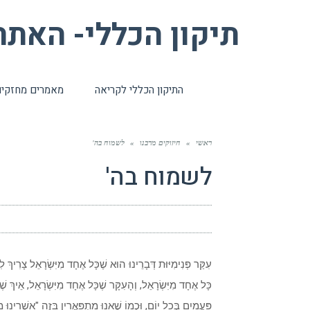
תיקון הכללי- האת
התיקון הכללי לקריאה
מאמרים מחזקי
ראשי
»
חיזוקים מרבנו
»
לשמוח בה'
לשמוח בה'
עִקַּר פְּנִימִיּוּת דְּבָרֵינוּ הוּא שֶׁכָּל אֶחָד מִיִּשְׂרָאֵל צָרִיךְ ל
כָּל אֶחָד מִיִּשְׂרָאֵל, וְהָעִקָּר שֶׁכָּל אֶחָד מִיִּשְׂרָאֵל, אֵיךְ 
פַּעֲמַיִם בְּכָל יוֹם, וּכְמוֹ שֶׁאָנוּ מִתְפָּאֲרִין בָּזֶה "אַשְׁרֵינוּ מ