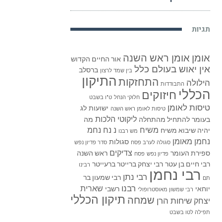
תגיות
אומן
אומן ראש השנה
אור החיים הקדוש
אין יאוש בעולם כלל
ברסלב
בין שמד לרצון
התיקון
התחזקות
הילולה
התבודדות
הכללי
חיזוקים
חלוקי הנחל
ט"ו בשבט
טיסות לאומן
ישועות
לג
טיסות לאומן ראש השנה
ליקוטי הלכות
בעומר
להתחיל מהתחלה
מה
משיח
נ נח נחמ
יהיה שיבוא משיח
מש רבנו
נחמן מאומן
סגולות
סגולה לערב פסח
סדר פדיון נפש
צדיקים
ספירת העומר
ראש השנה
פדיון נפש
פסח
רבי חיים בן עטר
רבי יצחק ברייטר ברעייטר
רבינו
רבי נחמן
רבי נתן
רבי שמעון בר
תם
רבנו
שארית
יוחאי
רשבי
רבי שמשון מאוסטרופולי
תיקון הכללי
שמחה
שיחות הרן
יצחק
תפילה לטו בשבט