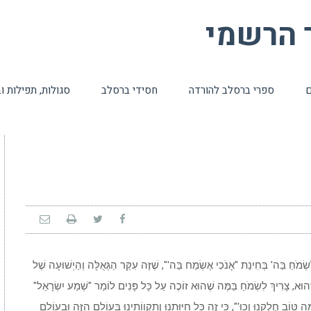
ר הרשמי
ם
ספרי ברסלב להורדה
חסידי ברסלב
סגולות, תפילות 
ִשְׂמֹחַ בַּה' בְּחִינַת "אָנֹכִי אֶשְׂמַח בַּה'", שֶׁזֶּה עִקַּר הַגְּאֻלָּה וְהַיְשׁוּעָה שֶׁל
שֶׁהוּא, צָרִיךְ לִשְׂמֹחַ בַּמֶּה שֶׁהוּא זוֹכֶה עַל כָּל פָּנִים לוֹמַר "שְׁמַע יִשְׂרָאֵל"
ַה טּוֹב חֶלְקֵנוּ וְכוּ'", כִּי זֶה כָּל חִיּוּתֵנוּ וְתִקְווֹתֵינוּ בָּעוֹלָם הַזֶּה וּבָעוֹלָם