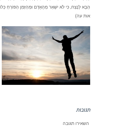
הַבָּא לָנֶצַח, כִּי לֹא יִשָּׁאֵר מֵהָאָדָם וּמֵהַזְּמַן הַפּוֹר
אות עה)
תגובות
השאירו תגובה