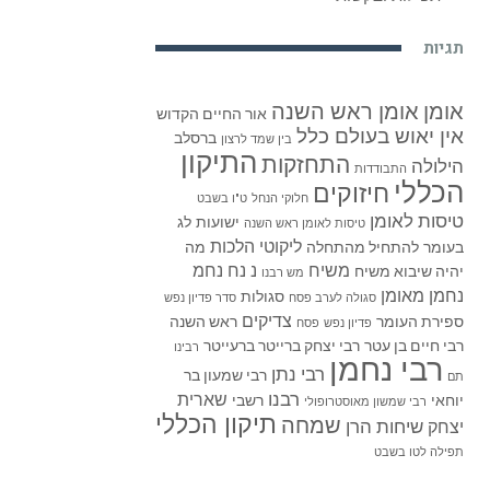
תגיות
אומן
אומן ראש השנה
אור החיים הקדוש
אין יאוש בעולם כלל
ברסלב
בין שמד לרצון
התיקון
התחזקות
הילולה
התבודדות
הכללי
חיזוקים
חלוקי הנחל
ט"ו בשבט
טיסות לאומן
ישועות
לג
טיסות לאומן ראש השנה
ליקוטי הלכות
בעומר
להתחיל מהתחלה
מה
משיח
נ נח נחמ
יהיה שיבוא משיח
מש רבנו
נחמן מאומן
סגולות
סגולה לערב פסח
סדר פדיון נפש
צדיקים
ספירת העומר
ראש השנה
פדיון נפש
פסח
רבי חיים בן עטר
רבי יצחק ברייטר ברעייטר
רבינו
רבי נחמן
רבי נתן
רבי שמעון בר
תם
רבנו
שארית
יוחאי
רשבי
רבי שמשון מאוסטרופולי
תיקון הכללי
שמחה
שיחות הרן
יצחק
תפילה לטו בשבט