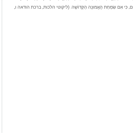
ֵחַ כְּלוּם, כִּי אִם שִׂמְחַת הָאֱמוּנָה הַקְּדוֹשָׁה. (ליקוטי הלכות, ברכת הודאה ו,