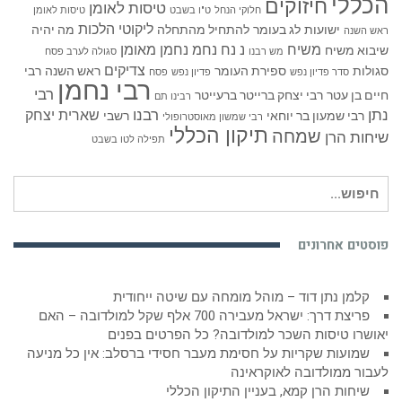
הכללי
חיזוקים
טיסות לאומן
חלוקי הנחל
ט"ו בשבט
טיסות לאומן
ליקוטי הלכות
ישועות
לג בעומר
להתחיל מהתחלה
מה יהיה
ראש השנה
משיח
נ נח נחמ נחמן מאומן
שיבוא משיח
מש רבנו
סגולה לערב פסח
צדיקים
סגולות
ספירת העומר
ראש השנה
רבי
סדר פדיון נפש
פדיון נפש
פסח
רבי נחמן
רבי
חיים בן עטר
רבי יצחק ברייטר ברעייטר
רבינו תם
נתן
רבנו
שארית יצחק
רבי שמעון בר יוחאי
רשבי
רבי שמשון מאוסטרופולי
תיקון הכללי
שמחה
שיחות הרן
תפילה לטו בשבט
חיפוש
עבור:
פוסטים אחרונים
קלמן נתן דוד – מוהל מומחה עם שיטה ייחודית
פריצת דרך: ישראל מעבירה 700 אלף שקל למולדובה – האם
יאושרו טיסות השכר למולדובה? כל הפרטים בפנים
שמועות שקריות על חסימת מעבר חסידי ברסלב: אין כל מניעה
לעבור ממולדובה לאוקראינה
שיחות הרן קמא, בעניין התיקון הכללי