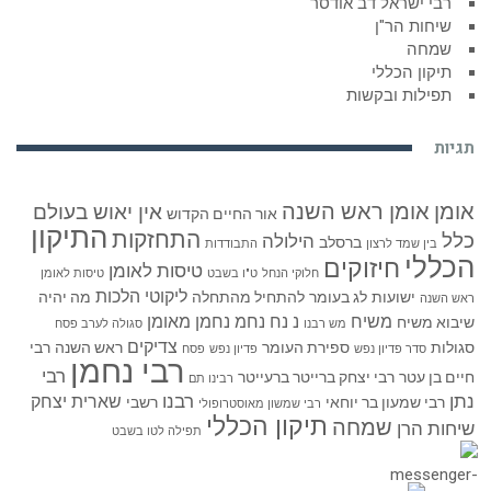
רבי ישראל דב אודסר
שיחות הר"ן
שמחה
תיקון הכללי
תפילות ובקשות
תגיות
אומן
אומן ראש השנה
אין יאוש בעולם
אור החיים הקדוש
התיקון
התחזקות
כלל
הילולה
ברסלב
בין שמד לרצון
התבודדות
הכללי
חיזוקים
טיסות לאומן
חלוקי הנחל
ט"ו בשבט
טיסות לאומן
ליקוטי הלכות
ישועות
לג בעומר
להתחיל מהתחלה
מה יהיה
ראש השנה
משיח
נ נח נחמ נחמן מאומן
שיבוא משיח
מש רבנו
סגולה לערב פסח
צדיקים
סגולות
ספירת העומר
ראש השנה
רבי
סדר פדיון נפש
פדיון נפש
פסח
רבי נחמן
רבי
חיים בן עטר
רבי יצחק ברייטר ברעייטר
רבינו תם
נתן
רבנו
שארית יצחק
רבי שמעון בר יוחאי
רשבי
רבי שמשון מאוסטרופולי
תיקון הכללי
שמחה
שיחות הרן
תפילה לטו בשבט